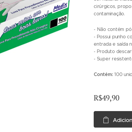
cirúrgicos, prop
contaminação.
- Não contém pó 
- Possui punho c
entrada e saída 
- Produto descart
- Super resistent
Contém:
100 unid
R$
49,90
Adicion