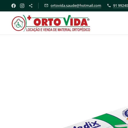
ortovida.saude@hotmail.com
91 99240