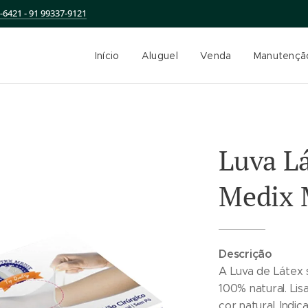
-6421 - 91 99337-9121
Início
Aluguel
Venda
Manutençã
Luva L
Medix
Descrição
A Luva de Látex 
100% natural. Lis
cor natural. Ind