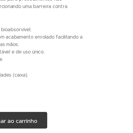
orcionando uma barreira contra
bioabsorvível;
om acabamento enrolado facilitando a
nas mãos;
ável e de uso único;
e.
ades (caixa).
ar ao carrinho