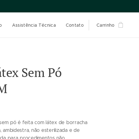
o
Assistência Técnica
Contato
Carrinho
átex Sem Pó
 M
sem pó é feita com látex de borracha
a, ambidestra, não esterilizada e de
icada para procedimentos não