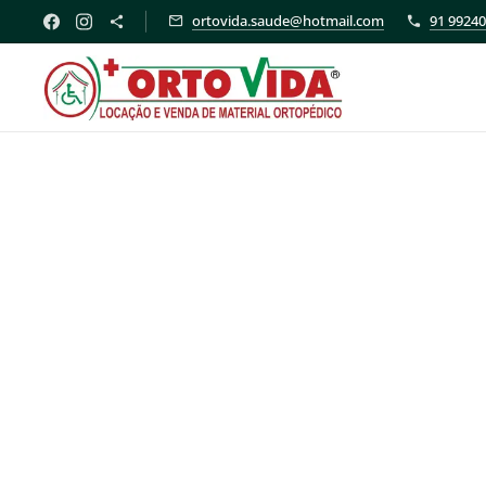
ortovida.saude@hotmail.com
91 99240