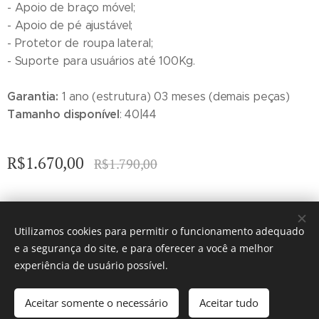
- Apoio de braço móvel;
- Apoio de pé ajustável;
- Protetor de roupa lateral;
- Suporte para usuários até 100Kg.
Garantia:
1 ano (estrutura) 03 meses (demais peças)
Tamanho disponível
: 40|44
R$
1.670,00
R$
1.790,00
ORTO VIDA 2010-2024 - Todos os direitos reservados.
Utilizamos cookies para permitir o funcionamento adequado
e a segurança do site, e para oferecer a você a melhor
R. Mathias Ltda CNPJ: 12.940.620/0001-90
Cookies
experiência de usuário possível.
Adicionar ao carrinho
Aceitar somente o necessário
Aceitar tudo