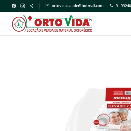
ortovida.saude@hotmail.com
91 99240