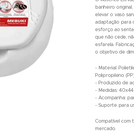
banheiro origina
elevar o vaso san
adaptação para o 
esforço ao senta
que não cede, nã
esfarela. Fabric
o objetivo de dim
- Material: Polie
Polipropileno (PP)
- Produzido de 
- Medidas: 40x44
- Acompanha: par
- Suporte para u
Compatível com t
mercado.