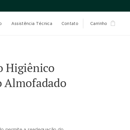
o
Assistência Técnica
Contato
Carrinho
o Higiênico
o Almofadado
do permite a readequação do