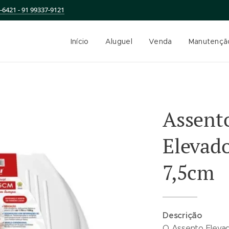
-6421 - 91 99337-9121
Início
Aluguel
Venda
Manutençã
Assent
Elevad
7,5cm
Descrição
O Assento Eleva