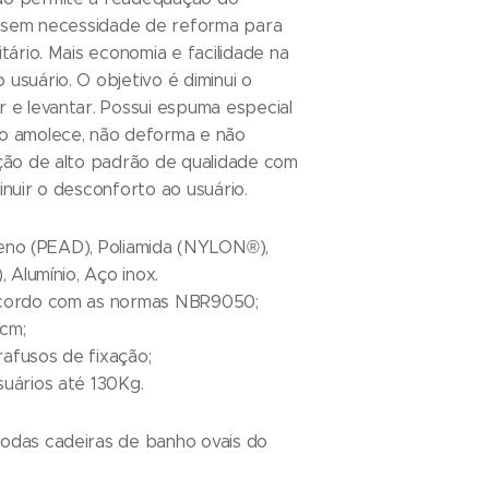
l, sem necessidade de reforma para
itário. Mais economia e facilidade na
usuário. O objetivo é diminui o
r e levantar. Possui espuma especial
o amolece, não deforma e não
ação de alto padrão de qualidade com
inuir o desconforto ao usuário.
tileno (PEAD), Poliamida (NYLON®),
, Alumínio, Aço inox.
acordo com as normas NBR9050;
cm;
afusos de fixação;
suários até 130Kg.
odas cadeiras de banho ovais do